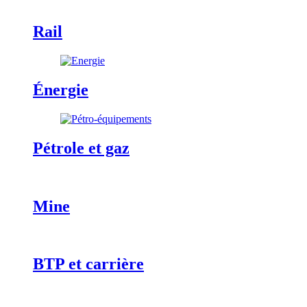
Rail
Énergie
Pétrole et gaz
Mine
BTP et carrière