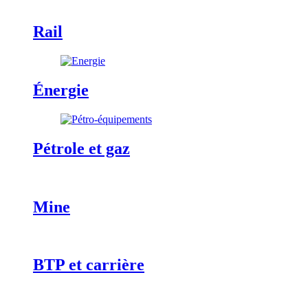
Rail
Énergie
Pétrole et gaz
Mine
BTP et carrière