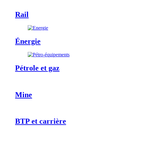
Rail
Énergie
Pétrole et gaz
Mine
BTP et carrière