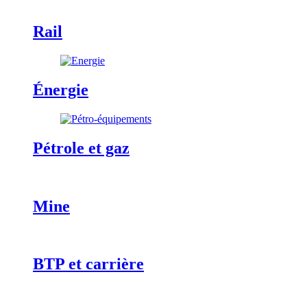
Rail
Énergie
Pétrole et gaz
Mine
BTP et carrière