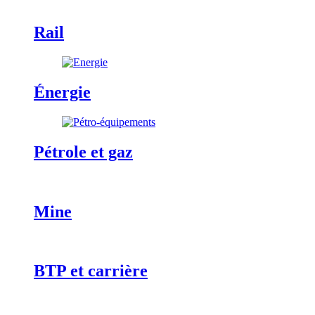
Rail
Énergie
Pétrole et gaz
Mine
BTP et carrière