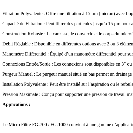
Filtration Polyvalente : Offre une filtration à 15 µm (micron) avec l’
Capacité de Filtration : Peut filtrer des particules jusqu’à 15 µm pour a
Construction Robuste : La carcasse, le couvercle et le corps du microfi
Débit Réglable : Disponible en différentes options avec 2 ou 3 élémen
Manomètre Différentiel : Équipé d’un manomètre différentiel pour survei
Connexions Entrée/Sortie : Les connexions sont disponibles en 3″ ou 4″,
Purgeur Manuel : Le purgeur manuel situé en bas permet un drainage ai
Installation Polyvalente : Peut être installé sur l’aspiration ou le ref
Pression Maximale : Conçu pour supporter une pression de travail max
Applications :
Le Micro Filtre FG-700 / FG-1000 convient à une gamme d’application