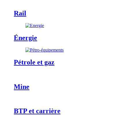
Rail
Énergie
Pétrole et gaz
Mine
BTP et carrière